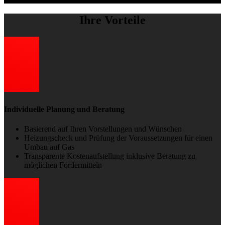
Ihre Vorteile
Individuelle Planung und Beratung
Basierend auf Ihren Vorstellungen und Wünschen
Heizungscheck und Prüfung der Voraussetzungen für einen
Umbau auf Gas
Transparente Kostenaufstellung inklusive Beratung zu
möglichen Fördermitteln