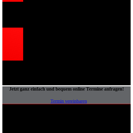
Flüssiggastanks müssen hohen Sicherheitsanforderungen
gerecht werden und sind dadurch teurer als Heizöltanks
Die Tanks müssen regelmäßig durch Behörden oder
Fachpersonal geprüft werden, da Flüssiggas explodieren kann
Jetzt ganz einfach und bequem online Termine anfragen!
Termin vereinbaren