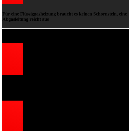
Für eine Flüssiggasheizung braucht es keinen Schornstein, eine
Abgasleitung reicht aus
Nachteile von Flüssiggas
Der Preis von Flüssiggas ist an den Ölpreis gekoppelt, wodurch
es vergleichsweise teuer sein kann