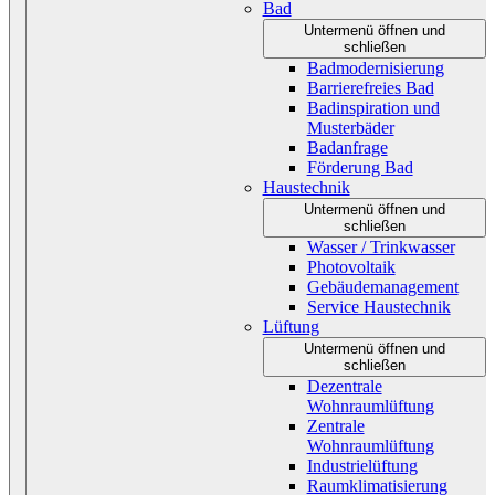
Bad
Untermenü öffnen und
schließen
Badmodernisierung
Barrierefreies Bad
Badinspiration und
Musterbäder
Badanfrage
Förderung Bad
Haustechnik
Untermenü öffnen und
schließen
Wasser / Trinkwasser
Photovoltaik
Gebäudemanagement
Service Haustechnik
Lüftung
Untermenü öffnen und
schließen
Dezentrale
Wohnraumlüftung
Zentrale
Wohnraumlüftung
Industrielüftung
Raumklimatisierung