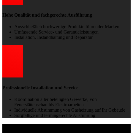
Hohe Qualität und fachgerechte Ausführung
Ausschließlich hochwertige Produkte führender Marken
Umfassende Service- und Garantieleistungen
Installation, Instandhaltung und Reparatur
Professionelle Installation und Service
Koordination aller beteiligten Gewerke, von
Feuerstättenschau bis Elektroarbeiten
Individuelle Abstimmung von Gasheizung auf Ihr Gebäude
Sorgfältige und termingerechte Ausführung
Heizen mit Flüssiggas